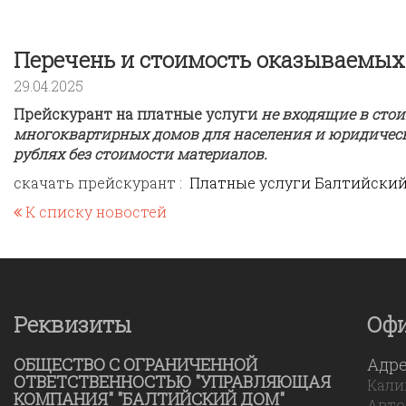
Перечень и стоимость оказываемых
29.04.2025
Прейскурант на платные услуги
не входящие в сто
многоквартирных домов для населения и юридичес
рублях без стоимости материалов.
скачать прейскурант :
Платные услуги Балтийский 
К списку новостей
Реквизиты
Оф
ОБЩЕСТВО С ОГРАНИЧЕННОЙ
Адр
ОТВЕТСТВЕННОСТЬЮ "УПРАВЛЯЮЩАЯ
Калин
КОМПАНИЯ" "БАЛТИЙСКИЙ ДОМ"
Авто