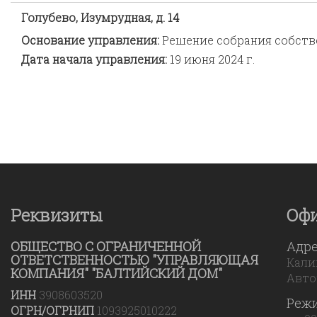
Голубево, Изумрудная, д. 14
Основание управления:
Решение собрания собст
Дата начала управления:
19 июня 2024 г.
Реквизиты
Оф
ОБЩЕСТВО С ОГРАНИЧЕННОЙ
Адр
ОТВЕТСТВЕННОСТЬЮ "УПРАВЛЯЮЩАЯ
Калин
КОМПАНИЯ" "БАЛТИЙСКИЙ ДОМ"
Авто
ИНН
3908603520
Реж
ОГРН/ОГРНИП
1093925010222