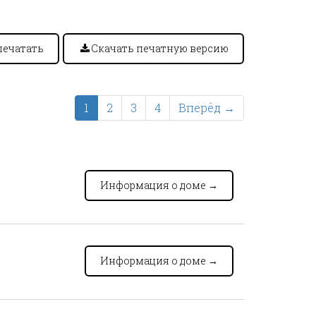
печатать
Скачать печатную версию
1
2
3
4
Вперёд →
Информация о доме
→
Информация о доме
→