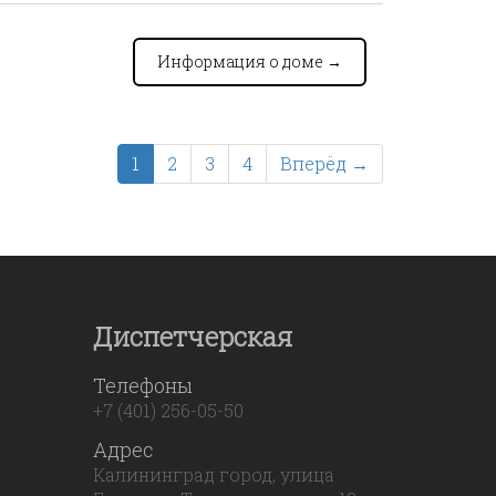
Информация о доме
→
1
2
3
4
Вперёд →
Диспетчерская
Телефоны
+7 (401) 256-05-50
Адрес
Калининград город, улица