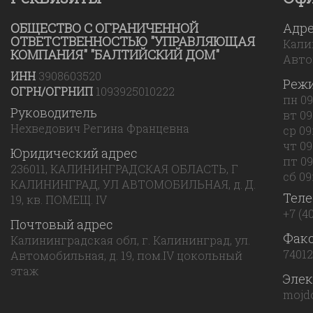
ОБЩЕСТВО С ОГРАНИЧЕННОЙ
Адр
ОТВЕТСТВЕННОСТЬЮ "УПРАВЛЯЮЩАЯ
Калин
КОМПАНИЯ" "БАЛТИЙСКИЙ ДОМ"
Авто
ИНН
3908603520
Реж
ОГРН/ОГРНИП
1093925010222
пн 09
Руководитель
вт 09
Нехведович Регина Францевна
ср 09
чт 09
Юридический адрес
пт 09
236011, КАЛИНИНГРАДСКАЯ ОБЛАСТЬ, Г
сб 09:
КАЛИНИНГРАД, УЛ АВТОМОБИЛЬНАЯ, д. Д.
Тел
19, кв. ПОМЕЩ. IV
+7 (4
Почтовый адрес
Фак
Калининградская обл, г. Калининград, ул.
7401
Автомобильная, д. 19, пом.IV цокольный
этаж
Элек
mojd