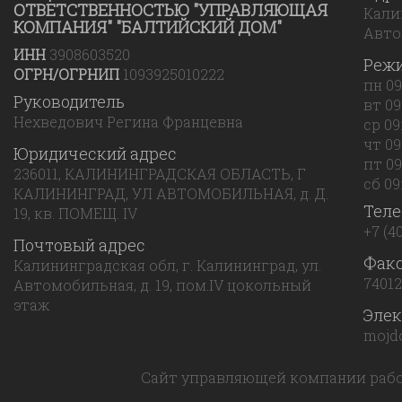
ОТВЕТСТВЕННОСТЬЮ "УПРАВЛЯЮЩАЯ
Калин
КОМПАНИЯ" "БАЛТИЙСКИЙ ДОМ"
Авто
ИНН
3908603520
Реж
ОГРН/ОГРНИП
1093925010222
пн 09
Руководитель
вт 09
Нехведович Регина Францевна
ср 09
чт 09
Юридический адрес
пт 09
236011, КАЛИНИНГРАДСКАЯ ОБЛАСТЬ, Г
сб 09:
КАЛИНИНГРАД, УЛ АВТОМОБИЛЬНАЯ, д. Д.
Тел
19, кв. ПОМЕЩ. IV
+7 (4
Почтовый адрес
Фак
Калининградская обл, г. Калининград, ул.
7401
Автомобильная, д. 19, пом.IV цокольный
этаж
Элек
mojd
Сайт управляющей компании рабо