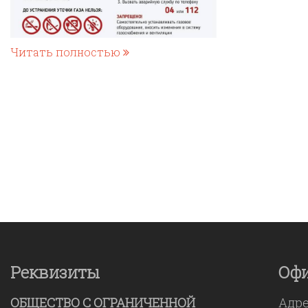
Читать полностью
Реквизиты
Оф
ОБЩЕСТВО С ОГРАНИЧЕННОЙ
Адр