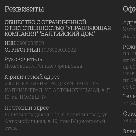
Реквизиты
Оф
ОБЩЕСТВО С ОГРАНИЧЕННОЙ
Адр
ОТВЕТСТВЕННОСТЬЮ "УПРАВЛЯЮЩАЯ
Калин
КОМПАНИЯ" "БАЛТИЙСКИЙ ДОМ"
Авто
ИНН
3908603520
Реж
ОГРН/ОГРНИП
1093925010222
пн 09
Руководитель
вт 09
Нехведович Регина Францевна
ср 09
чт 09
Юридический адрес
пт 09
236011, КАЛИНИНГРАДСКАЯ ОБЛАСТЬ, Г
сб 09:
КАЛИНИНГРАД, УЛ АВТОМОБИЛЬНАЯ, д. Д.
Тел
19, кв. ПОМЕЩ. IV
+7 (4
Почтовый адрес
Фак
Калининградская обл, г. Калининград, ул.
7401
Автомобильная, д. 19, пом.IV цокольный
этаж
Элек