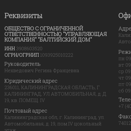
Реквизиты
Оф
ОБЩЕСТВО С ОГРАНИЧЕННОЙ
Адр
ОТВЕТСТВЕННОСТЬЮ "УПРАВЛЯЮЩАЯ
Калин
КОМПАНИЯ" "БАЛТИЙСКИЙ ДОМ"
Авто
ИНН
3908603520
Реж
ОГРН/ОГРНИП
1093925010222
пн 09
Руководитель
вт 09
Нехведович Регина Францевна
ср 09
чт 09
Юридический адрес
пт 09
236011, КАЛИНИНГРАДСКАЯ ОБЛАСТЬ, Г
сб 09:
КАЛИНИНГРАД, УЛ АВТОМОБИЛЬНАЯ, д. Д.
Тел
19, кв. ПОМЕЩ. IV
+7 (4
Почтовый адрес
Фак
Калининградская обл, г. Калининград, ул.
7401
Автомобильная, д. 19, пом.IV цокольный
этаж