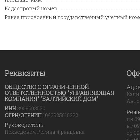
Кадастровый номер
Ранее присвоенный государственный учетный ном
Реквизиты
Оф
ОБЩЕСТВО С ОГРАНИЧЕННОЙ
Адр
ОТВЕТСТВЕННОСТЬЮ "УПРАВЛЯЮЩАЯ
Калин
КОМПАНИЯ" "БАЛТИЙСКИЙ ДОМ"
Авто
ИНН
3908603520
Реж
ОГРН/ОГРНИП
1093925010222
пн 09
Руководитель
вт 09
Нехведович Регина Францевна
ср 09
чт 09