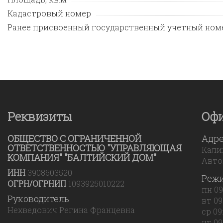
Кадастровый номер
Ранее присвоенный государственный учетный ном
Реквизиты
Оф
ОБЩЕСТВО С ОГРАНИЧЕННОЙ
Адр
ОТВЕТСТВЕННОСТЬЮ "УПРАВЛЯЮЩАЯ
Калин
КОМПАНИЯ" "БАЛТИЙСКИЙ ДОМ"
Авто
ИНН
3908603520
Реж
ОГРН/ОГРНИП
1093925010222
пн 09
Руководитель
вт 09
Нехведович Регина Францевна
ср 09
чт 09