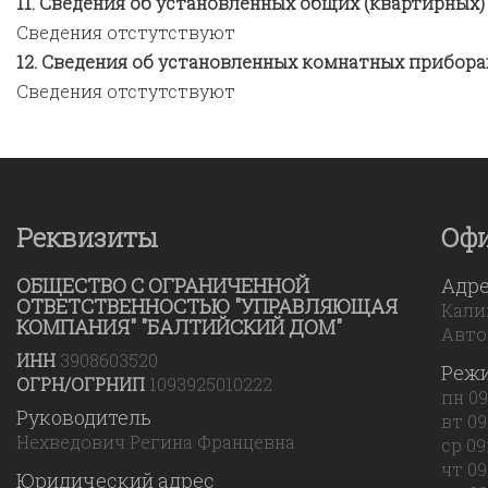
Сведения об установленных общих (квартирных)
Сведения отстутствуют
Сведения об установленных комнатных прибора
Сведения отстутствуют
Реквизиты
Оф
ОБЩЕСТВО С ОГРАНИЧЕННОЙ
Адр
ОТВЕТСТВЕННОСТЬЮ "УПРАВЛЯЮЩАЯ
Калин
КОМПАНИЯ" "БАЛТИЙСКИЙ ДОМ"
Авто
ИНН
3908603520
Реж
ОГРН/ОГРНИП
1093925010222
пн 09
Руководитель
вт 09
Нехведович Регина Францевна
ср 09
чт 09
Юридический адрес