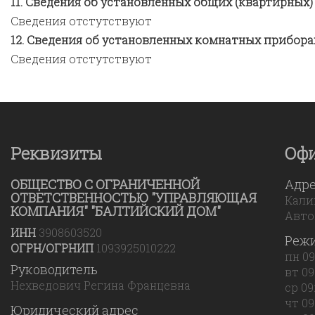
Сведения об установленных общих (квартирных)
Сведения отстутствуют
Сведения об установленных комнатных прибора
Сведения отстутствуют
Реквизиты
Оф
ОБЩЕСТВО С ОГРАНИЧЕННОЙ
Адр
ОТВЕТСТВЕННОСТЬЮ "УПРАВЛЯЮЩАЯ
Калин
КОМПАНИЯ" "БАЛТИЙСКИЙ ДОМ"
Авто
ИНН
3908603520
Реж
ОГРН/ОГРНИП
1093925010222
пн 09
Руководитель
вт 09
Нехведович Регина Францевна
ср 09
чт 09
Юридический адрес