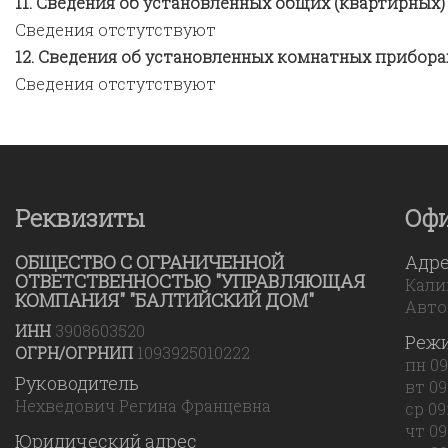
Сведения об установленных общих (квартирных)
Сведения отстутствуют
Сведения об установленных комнатных прибора
Сведения отстутствуют
Реквизиты
Оф
ОБЩЕСТВО С ОГРАНИЧЕННОЙ
Адр
ОТВЕТСТВЕННОСТЬЮ "УПРАВЛЯЮЩАЯ
Калин
КОМПАНИЯ" "БАЛТИЙСКИЙ ДОМ"
Авто
ИНН
3908603520
Реж
ОГРН/ОГРНИП
1093925010222
пн 09
Руководитель
вт 09
Нехведович Регина Францевна
ср 09
чт 09
Юридический адрес